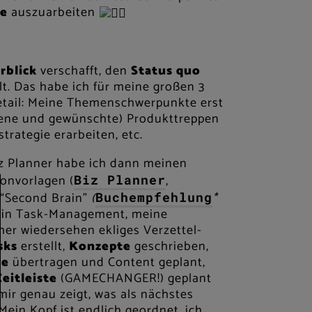
ie
auszuarbeiten
rblick
verschafft, den
Status quo
lt. Das habe ich für meine großen 3
tail
:
Meine Themenschwerpunkte erst
ene und gewünschte) Produkttreppen
trategie erarbeiten, etc.
z Planner habe ich dann meinen
ionvorlagen (
,
Biz Planner
n “Second Brain”
(
*
Buchempfehlung
mein Task-Management, meine
er wiedersehen ekliges Verzettel-
sks
erstellt,
Konzepte
geschrieben,
ie
übertragen und Content geplant,
Zeitleiste
(GAMECHANGER!) geplant
 mir genau zeigt, was als nächstes
ein Kopf ist endlich geordnet, ich