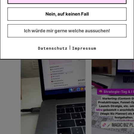
habe mehr
Klarheit
und
Fokus
und bin übel
gehen.
Nein, auf keinen Fall
Ich würde mir gerne welche aussuchen!
|
Datenschutz
Impressum