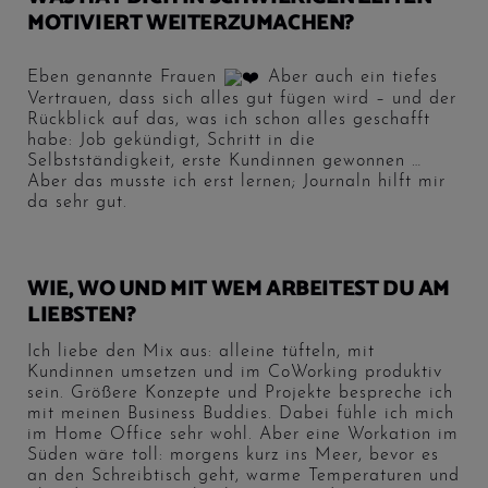
MOTIVIERT WEITERZUMACHEN?
Eben genannte Frauen
Aber auch ein tiefes
Vertrauen, dass sich alles gut fügen wird – und der
Rückblick auf das, was ich schon alles geschafft
habe: Job gekündigt, Schritt in die
Selbstständigkeit, erste Kundinnen gewonnen …
Aber das musste ich erst lernen; Journaln hilft mir
da sehr gut.
WIE, WO UND MIT WEM ARBEITEST DU AM
LIEBSTEN?
Ich liebe den Mix aus: alleine tüfteln, mit
Kundinnen umsetzen und im CoWorking produktiv
sein. Größere Konzepte und Projekte bespreche ich
mit meinen Business Buddies. Dabei fühle ich mich
im Home Office sehr wohl. Aber eine Workation im
Süden wäre toll: morgens kurz ins Meer, bevor es
an den Schreibtisch geht, warme Temperaturen und