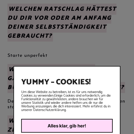
WELCHEN RATSCHLAG HÄTTEST
DU DIR VOR ODER AM ANFANG
DEINER SELBSTSTÄNDIGKEIT
GEBRAUCHT?
Starte unperfekt
WAS WAR DER ABSOLUTE
GAMECHANGER FÜR DEINE
YUMMY – COOKIES!
BUSINESS-WEITERENTWICKLUNG?
Um diese Website zu betreiben, ist es für uns notwendig
Cookies zu verwenden.Einige Cookies sind erforderlich, um die
Funktionalität zu gewährleisten, andere brauchen wir für
Der Kurs von Barbara Schmid “Gefunden werden
unsere Statistik und wieder andere helfen uns dir nur die
Werbung anzuzeigen, die dich interessiert. Mehr erfährst du in
statt suchen”
unserer Datenschutzerklärung.
WAS HAT DICH IN SCHWIERIGEN
Alles klar, gib her!
ZEITEN MOTIVIERT