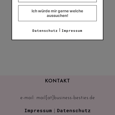
create.
celebrate.
Ich würde mir gerne welche
aussuchen!
|
Datenschutz
Impressum
ZUM CLUB
KONTAKT
e-mail: mail[at]business-besties.de
Impressum
Datenschutz
|