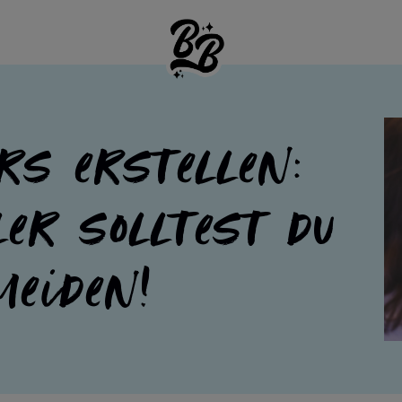
rs erstellen:
ler solltest du
meiden!