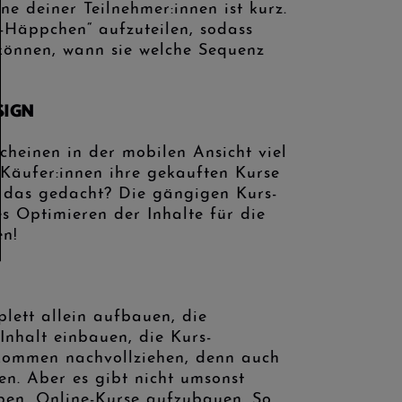
 deiner Teilnehmer:innen ist kurz.
o-Häppchen“ aufzuteilen, sodass
 können, wann sie welche Sequenz
SIGN
scheinen in der mobilen Ansicht viel
Käufer:innen ihre gekauften Kurse
u das gedacht? Die gängigen Kurs-
s Optimieren der Inhalte für die
en!
lett allein aufbauen, die
Inhalt einbauen, die Kurs-
lkommen nachvollziehen, denn auch
en. Aber es gibt nicht umsonst
aben, Online-Kurse aufzubauen. So