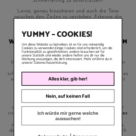
Schmetterling zu unterstützen?
Lerne, genau hinzuhören und auch die Töne
zwischen den Zeilen zu verstehen. Erkenne die
Muster und versuche Lösungen zu finden. Dein
Buch schreibt sich somit schon fast allein.
YUMMY – COOKIES!
WELCHE WEGE FALLEN DIR NOCH EIN, UM
Um diese Website zu betreiben, ist es für uns notwendig
IDEEN FÜR EIN BUCH ZU PFLÜCKEN?
Cookies zu verwenden.Einige Cookies sind erforderlich, um die
Funktionalität zu gewährleisten, andere brauchen wir für
unsere Statistik und wieder andere helfen uns dir nur die
Werbung anzuzeigen, die dich interessiert. Mehr erfährst du in
unserer Datenschutzerklärung.
In meinen
Coachings
gehe ich mit dir Schritt für
Schritt den Prozess der
Ideenentwicklung
. Wir
schauen auf dich und dein Business und stimmen es
Alles klar, gib her!
mit den Bedürfnissen des Buchmarktes ab, damit
sich dein Werk auch verkauft.
Nein, auf keinen Fall
Spürst du ein inneres Calling dich endlich
kreativ auszudrücken
und dein Wissen mit
anderen zu teilen? Ich helfe ich dir gern bei der
Ich würde mir gerne welche
richtigen Wahl der Veröffentlichung.
Die Wege des
aussuchen!
Publishing
sind so verschieden wie die Bücher
selbst. Ich unterstütze dich im gesamten Prozess,
damit du mit deinem Buch sichtbar wirst und dich
|