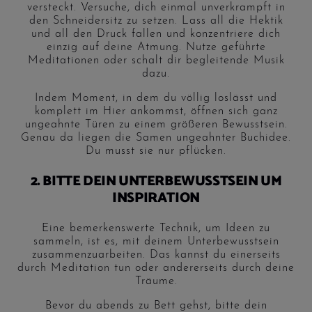
versteckt. Versuche, dich einmal unverkrampft in
den Schneidersitz zu setzen. Lass all die Hektik
und all den Druck fallen und konzentriere dich
einzig auf deine Atmung. Nutze geführte
Meditationen oder schalt dir begleitende Musik
dazu.
Indem Moment, in dem du völlig loslässt und
komplett im Hier ankommst, öffnen sich ganz
ungeahnte Türen zu einem größeren Bewusstsein.
Genau da liegen die Samen ungeahnter Buchidee.
Du musst sie nur pflücken.
2. BITTE DEIN UNTERBEWUSSTSEIN UM
INSPIRATION
Eine bemerkenswerte Technik, um Ideen zu
sammeln, ist es, mit deinem Unterbewusstsein
zusammenzuarbeiten. Das kannst du einerseits
durch Meditation tun oder andererseits durch deine
Träume.
Bevor du abends zu Bett gehst, bitte dein