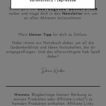
Datenschutz
Impressum
in wenigen Monaten stolz Autor:in nennst.
www.digital-authors.com
Schau gern bei
vorbei und trage dich in den
Newsletter
ein, um
an allen Aktionen teilzunehmen.
Mein
kleiner Tipp
für dich zu Schluss:
Habe immer ein Notizbuch dabei, um all die
Gedankenblitze und Ideen festzuhalten, die dir
entgegenfliegen. Und das allerwichtigste hab Spaß
dabei!
Deine Wiebke
Hinweis:
Blogbeiträge können Werbung zu
meinen Produkten oder Affiliate-Links(*) zu
fremden Produkten enthalten. Affiliate-Links: