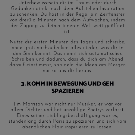
Unterbewusstsein dir im Traum oder durch
Gedanken direkt nach dem Aufstehen Inspiration
zu schenken. Du hast in der Regel ein Zeitfenster
von dreißig Minuten nach dem Aufwachen, indem
der Zugang zu deiner inneren Welt weit geöffnet
ist.
Nutze die ersten Minuten des Tages und schreibe,
ohne groß nachzudenken alles nieder, was dir in
den Sinn kommt. Das nennt sich automatisches
Schreiben und dadurch, dass du dich am Abend
darauf einstimmst, sprudeln die Ideen am Morgen
nur so aus dir heraus.
3. KOMM IN BEWEGUNG UND GEH
SPAZIEREN
Jim Morrison war nicht nur Musiker, er war vor
allem Dichter und hat unzählige Poetrys verfasst.
Eines seiner Lieblingsbeschäftigung war es,
stundenlang durch Paris zu spazieren und sich vom
abendlichen Flair inspirieren zu lassen.