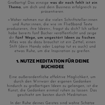
Großartig! Das einzige
was dir noch fehlt ist ein
Thema
, um dich und dein Business erfolgreich zu
präsentieren.
»Woher nehmen nur die vielen Schriftsteller:innen
und Autor:innen, die wie im Fließband Texte
produzieren, ihre Ideen«, fragst du dich? Ich selbst
habe bereits fünf Bücher veröffentlicht und zeige
dir
fünf Wege, um ungestört Ideen zu fischen
.
Alles was du dazu brauchst ist ein Zettel, einen
Stift (dein Handy oder Laptop tut es auch) und
etwas Ruhe, um die Inspiration zu greifen.
1. NUTZE MEDITATION FÜR DEINE
BUCHIDEE
Eine außerordentliche effektive Möglichkeit, um
durch den Wirrwarr der eigenen Gedanken
hindurch zu großartigen Ideen zu gelangen, ist die
Kunst, die Gedanken einmal ruhen zu lassen. Das
geschieht am besten durch Meditation.
In der Ruhe deines Geistes sind wahre Schätze