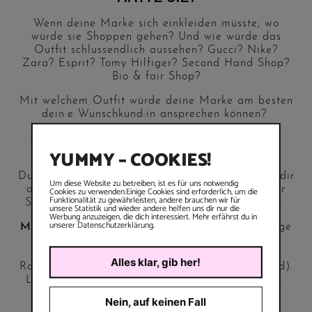
Wenn deine Marke sich einkleiden müsste, wo
würde sie Shoppen gehen? Und wie würde das
Outfit schlussendlich aussehen? Gucci? Nike?
Zara? Esprit? Tomy Hilfiger? Second Hand Shop?
Bio & fair Shop?
Mit welchem Outfit würde deine Marke am besten
dein:e Wunschkund:in ansprechen können?
Mit welchem Outfit würde sich deine Marke in
YUMMY – COOKIES!
einem Werbespot präsentieren?
Du kannst natürlich auch noch weitergehen, und dir
Um diese Website zu betreiben, ist es für uns notwendig
auch Frisur und Co. ausdenken – es macht super
Cookies zu verwenden.Einige Cookies sind erforderlich, um die
Funktionalität zu gewährleisten, andere brauchen wir für
Spaß, sich das detailreich ausdenken zu können.
unsere Statistik und wieder andere helfen uns dir nur die
Werbung anzuzeigen, die dich interessiert. Mehr erfährst du in
unserer Datenschutzerklärung.
Meine Marke
hat natürlich rosa balayage, lockige
Haare – zu einem Dutt hoch gesteckt, goldene
Brille dazu, ein Latzhosen-Kleid, ein schwarzes
Alles klar, gib her!
Rollkragen-Shirt drunter und Boots (
Second Hand
).
Lässig, souverän, selbstbewusst, aufgeschlossen.
Nein, auf keinen Fall