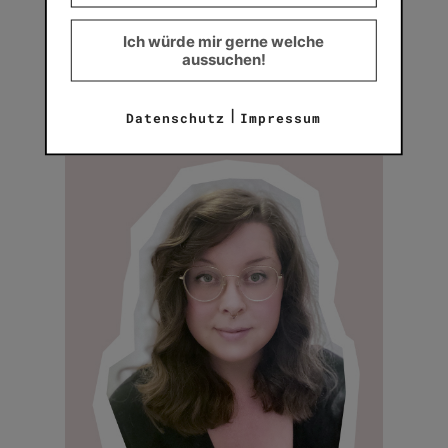
Jetzt bist du dran
Wie sieht deine Marke
aus?
Ich würde mir gerne welche
aussuchen!
Keep calm & create.
|
Datenschutz
Impressum