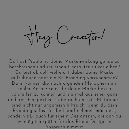
Hey Creator!
Du hast Probleme deine Markenwirkung genau zu
beschreiben und ihr einen Charakter zu verleihen?
Du bist aktuell vielleicht dabei deine Marke
aufzubauen oder ein Re-Branding vorzunehmen?
Dann können die nachfolgenden Metaphern ein
cooler Ansatz sein, dir deine Marke besser
vorstellen zu können und sie mal aus einer ganz
anderen Perspektive zu betrachten. Die Metaphern
sind nicht nur ungemein hilfreich, wenn du dein
Branding selbst in die Hand nehmen möchtest,
sondern z.B. auch für eine:n Designer:in, die:den du
womöglich später für das Brand Design in
Anspruch nimmst.