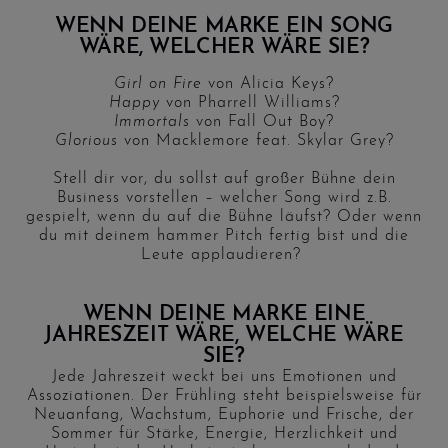
WENN DEINE MARKE EIN SONG
WÄRE, WELCHER WÄRE SIE?
Girl on Fire
von Alicia Keys?
Happy
von Pharrell Williams?
Immortals
von Fall Out Boy?
Glorious
von Macklemore feat. Skylar Grey?
Stell dir vor, du sollst auf großer Bühne dein
Business vorstellen – welcher Song wird z.B.
gespielt, wenn du auf die Bühne läufst? Oder wenn
du mit deinem hammer Pitch fertig bist und die
Leute applaudieren?
WENN DEINE MARKE EINE
JAHRESZEIT WÄRE, WELCHE WÄRE
SIE?
Jede Jahreszeit weckt bei uns Emotionen und
Assoziationen. Der Frühling steht beispielsweise für
Neuanfang, Wachstum, Euphorie und Frische, der
Sommer für Stärke, Energie, Herzlichkeit und